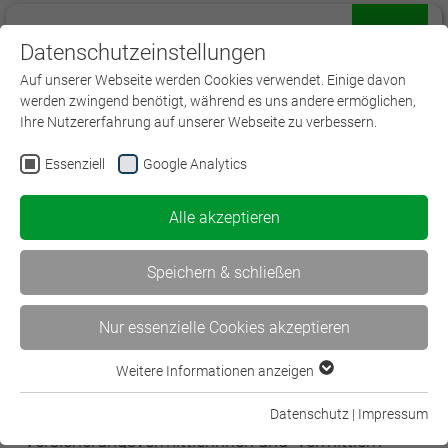
Datenschutzeinstellungen
Menü
Auf unserer Webseite werden Cookies verwendet. Einige davon
werden zwingend benötigt, während es uns andere ermöglichen,
Ihre Nutzererfahrung auf unserer Webseite zu verbessern.
Essenziell
Google Analytics
Die Initiative gut beraten
Alle akzeptieren
Die freiwillige Initiative der Versicherungsbranche
gut beraten
stärkt das Weiterbildungsengagement
Speichern & schließen
der Vermittler zur Fach- und Beratungskompetenz.
Nur essenzielle Cookies akzeptieren
Ziel der Branchenverbände der
Versicherungswirtschaft ist es, die Weiterbildung
Weitere Informationen anzeigen
Essenziell
zu professionalisieren und die Fach- und
Essenzielle Cookies werden für grundlegende Funktionen der
Beratungskompetenz von
Datenschutz
|
Impressum
Webseite benötigt. Dadurch ist gewährleistet, dass die
Versicherungsvermittlerinnen und -vermittlern