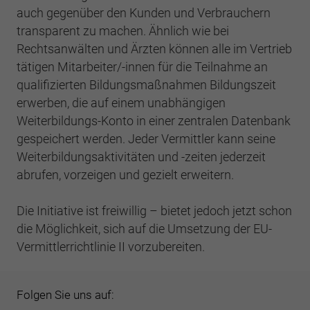
Webseite einwandfrei funktioniert.
auch gegenüber den Kunden und Verbrauchern
transparent zu machen. Ähnlich wie bei
Cookie-Informationen anzeigen
Name
cookie_optin
Rechtsanwälten und Ärzten können alle im Vertrieb
Anbieter
BWV Rheinland
tätigen Mitarbeiter/-innen für die Teilnahme an
Google Analytics
qualifizierten Bildungsmaßnahmen Bildungszeit
Laufzeit
1 Jahr
Cookie-Informationen anzeigen
erwerben, die auf einem unabhängigen
Name
_ga
Weiterbildungs-Konto in einer zentralen Datenbank
Dieses Cookie wird verwendet, um Ihre
Anbieter
Google Analytics
gespeichert werden. Jeder Vermittler kann seine
Zweck
Cookie-Einstellungen für diese Website zu
Weiterbildungsaktivitäten und -zeiten jederzeit
speichern.
Laufzeit
2 Jahre
abrufen, vorzeigen und gezielt erweitern.
Registriert eine eindeutige ID, die verwendet
Name
SgCookieOptin.lastPreferences
Die Initiative ist freiwillig – bietet jedoch jetzt schon
Zweck
wird, um statistische Daten dazu, wie der
Besucher die Website nutzt, zu generieren.
die Möglichkeit, sich auf die Umsetzung der EU-
Anbieter
BWV Rheinland
Vermittlerrichtlinie II vorzubereiten.
Laufzeit
1 Jahr
Name
_ga_#
Folgen Sie uns auf:
Dieser Wert speichert Ihre Consent-
Anbieter
Google Analytics