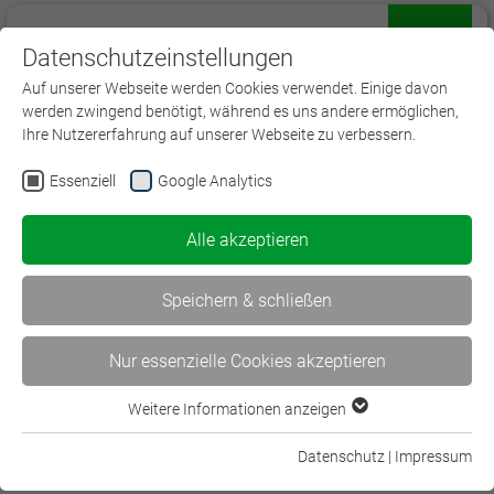
Datenschutzeinstellungen
Menü
Auf unserer Webseite werden Cookies verwendet. Einige davon
werden zwingend benötigt, während es uns andere ermöglichen,
Ihre Nutzererfahrung auf unserer Webseite zu verbessern.
Essenziell
Google Analytics
Stellenangebote
Alle akzeptieren
Derzeit haben wir kein aktuelles Stellenangebot.
Speichern & schließen
Folgen Sie uns auf:
Nur essenzielle Cookies akzeptieren
Weitere Informationen anzeigen
Essenziell
Essenzielle Cookies werden für grundlegende Funktionen der
Datenschutz
|
Impressum
Webseite benötigt. Dadurch ist gewährleistet, dass die