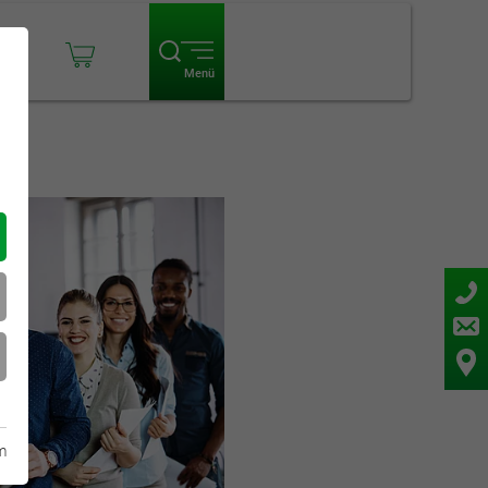
ogin
Menü
m