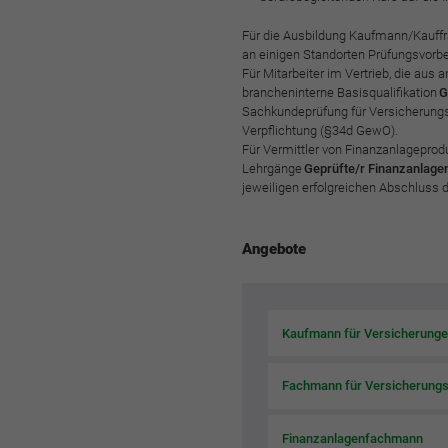
Für die Ausbildung Kaufmann/Kauff
an einigen Standorten Prüfungsvorb
Für Mitarbeiter im Vertrieb, die au
brancheninterne Basisqualifikation
G
Sachkundeprüfung für Versicherungsv
Verpflichtung (§34d GewO).
Für Vermittler von Finanzanlageprod
Lehrgänge
Geprüfte/r Finanzanlage
jeweiligen erfolgreichen Abschluss d
Angebote
Kaufmann für Versicherunge
Fachmann für Versicherungs
Finanzanlagenfachmann