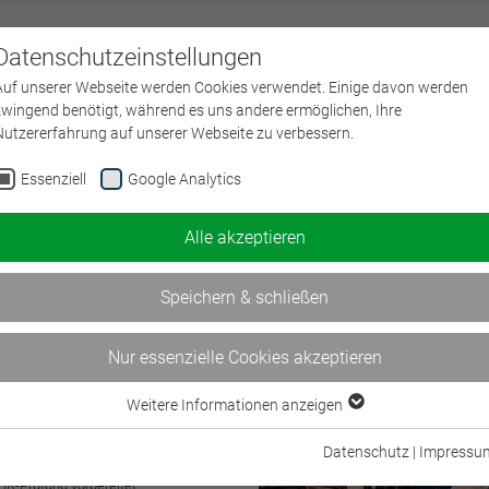
Datenschutzeinstellungen
Über uns
L
Auf unserer Webseite werden Cookies verwendet. Einige davon werden
zwingend benötigt, während es uns andere ermöglichen, Ihre
Nutzererfahrung auf unserer Webseite zu verbessern.
nen in die Versicherung
Essenziell
Google Analytics
nde und Brancheneinsteiger
Alle akzeptieren
ützen Sie in Ihrer Ausbildung zum/zur
ngen und Finanzanlagen
durch unser
Speichern & schließen
 als 3. Säule der Berufsausbildung:
Nur essenzielle Cookies akzeptieren
rufsschule und des
bei uns einzelne fachliche Inhalte,
ür die gestreckte Abschlussprüfung
Weitere Informationen anzeigen
Essenziell
stellte und selbstständige
Essenzielle Cookies werden für grundlegende Funktionen der Webseite
Datenschutz
|
Impressu
tschaft durch diesen
benötigt. Dadurch ist gewährleistet, dass die Webseite einwandfrei
HK-Prüfung vorbereitet.