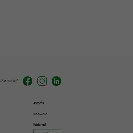
 Sie uns auf:
Awards
InnoWard
Widerruf