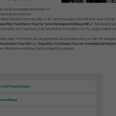
funktioniert.
rau für Büromanagement bieten wir
Cookie-Informationen anzeigen
Name
cookie_optin
ereitungsseminare an.
s anderen Berufen kommen oder in der Versicherungswirtschaft eine neue Heimat 
Anbieter
BWV Rheinland
eprüfte/r Fachmann/-frau für Versicherungsvermittlung IHK
an. Sie bereitet au
Google Analytics
ermittler zum Nachweis ihrer beruflichen Kompetenz vor. Für ungebundene Verm
Laufzeit
1 Jahr
Cookie-Informationen anzeigen
Name
_ga
ukten oder Immobilien, die die geforderte Sachkundeprüfung vor der IHK ablegen
nfachmann/-frau IHK
bzw.
Geprüfte/r Fachmann/-frau für Immobiliardarlehens
Dieses Cookie wird verwendet, um Ihre Cookie-
er öffentlich-rechtlichen Sachkundeprüfung abzielt.
Anbieter
Google Analytics
Zweck
Einstellungen für diese Website zu speichern.
Laufzeit
2 Jahre
Name
SgCookieOptin.lastPreferences
Registriert eine eindeutige ID, die verwendet wird,
Zweck
um statistische Daten dazu, wie der Besucher die
Anbieter
BWV Rheinland
Website nutzt, zu generieren.
n und Finanzanlagen
Laufzeit
1 Jahr
vermittlung
Name
_ga_#
Dieser Wert speichert Ihre Consent-Einstellungen.
Unter anderem eine zufällig generierte ID, für die
Anbieter
Google Analytics