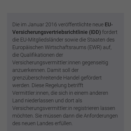
Einstellungen. Unter anderem eine zufällig
generierte ID, für die historische
Zweck
Laufzeit
2 Jahre
Speicherung Ihrer vorgenommen
Einstellungen, falls der Webseiten-Betreiber
Sammelt Daten dazu, wie oft ein Benutzer
Die im Januar 2016 veröffentlichte neue
EU-
dies eingestellt hat.
eine Website besucht hat, sowie Daten für
Versicherungsvertriebsrichtlinie (IDD)
fordert
Zweck
den ersten und letzten Besuch. Von Google
die EU-Mitgliedsländer sowie die Staaten des
Analytics verwendet.
Name
fe_typo3_user
Europäischen Wirtschaftsraums (EWR) auf,
die Qualifikationen der
Anbieter
BWV Rheinland
Versicherungsvermittler:innen gegenseitig
Name
_gid
anzuerkennen. Damit soll der
Laufzeit
Sitzungsende
Anbieter
Google Analytics
grenzüberschreitende Handel gefördert
werden. Diese Regelung betrifft
Speicherung der Benutzer-ID bei
Zweck
Laufzeit
1 Tag
Vermittler:innen, die sich in einem anderen
Anmeldung über den Webseiten-Login .
Land niederlassen und dort als
Registriert eine eindeutige ID, die verwendet
Versicherungsvermittler:in registrieren lassen
Zweck
wird, um statistische Daten dazu, wie der
möchten. Sie müssen dann die Anforderungen
Besucher die Website nutzt, zu generieren.
des neuen Landes erfüllen.