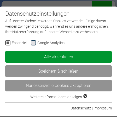
Datenschutzeinstellungen
Menü
Auf unserer Webseite werden Cookies verwendet. Einige davon
werden zwingend benötigt, während es uns andere ermöglichen,
Ihre Nutzererfahrung auf unserer Webseite zu verbessern.
Essenziell
Google Analytics
Europäische
Alle akzeptieren
Anerkennungsverfahren
Speichern & schließen
Nur essenzielle Cookies akzeptieren
Weitere Informationen anzeigen
Essenziell
Essenzielle Cookies werden für grundlegende Funktionen der
Datenschutz
|
Impressum
Anerkennungsverfahren für
Webseite benötigt. Dadurch ist gewährleistet, dass die