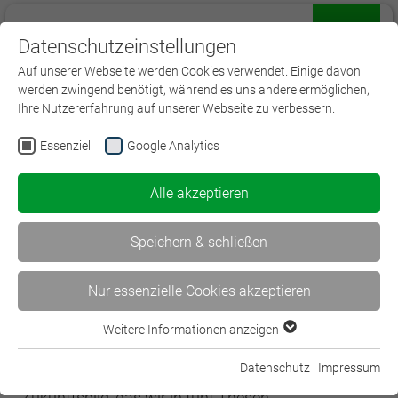
Datenschutzeinstellungen
Menü
Auf unserer Webseite werden Cookies verwendet. Einige davon
werden zwingend benötigt, während es uns andere ermöglichen,
Ihre Nutzererfahrung auf unserer Webseite zu verbessern.
Essenziell
Google Analytics
Alle akzeptieren
Lernen 2030 in der
Versicherungswirtschaft
Speichern & schließen
Wie sieht das Lernen 2030 aus? Warum, wie, was,
Nur essenzielle Cookies akzeptieren
wann, wo und mit wem wir lernen, sind unsere
Leitfragen zum Lernen in der Branche.
Weitere Informationen anzeigen
Essenziell
Literaturauswertungen und Gespräche mit
Essenzielle Cookies werden für grundlegende Funktionen der
Datenschutz
|
Impressum
Bildungsexepert:innen zeichnen ein spannendes
Webseite benötigt. Dadurch ist gewährleistet, dass die
Zukunftsbild, das wir in fünf Thesen