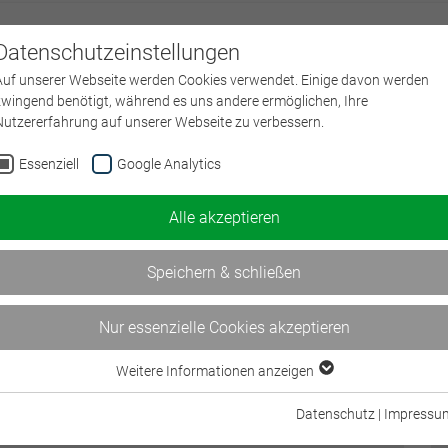
Datenschutzeinstellungen
Über uns
L
Auf unserer Webseite werden Cookies verwendet. Einige davon werden
zwingend benötigt, während es uns andere ermöglichen, Ihre
Nutzererfahrung auf unserer Webseite zu verbessern.
Essenziell
Google Analytics
ges Lernen
Alle akzeptieren
Speichern & schließen
tzen
Inhalte
Teilnahmeinfos
Nur essenzielle Cookies akzeptieren
f ab, die Teilnehmenden für die Bedeutung des
 sensibilisieren und ihnen praktische Strategien und
Weitere Informationen anzeigen
Essenziell
u geben, um ihre Lern-prozesse aktiv zu gestalten.
Essenzielle Cookies werden für grundlegende Funktionen der Webseite
Datenschutz
|
Impressu
benötigt. Dadurch ist gewährleistet, dass die Webseite einwandfrei
oden und den Austausch von Erfahrungen sollen die