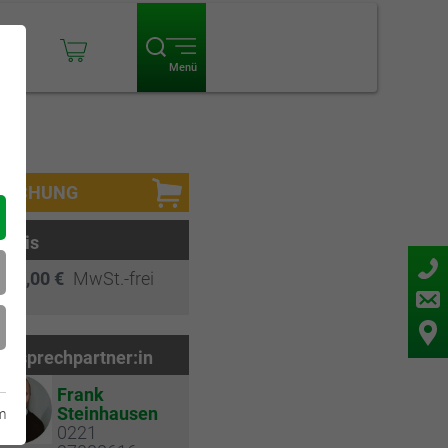
ogin
Menü
BUCHUNG
Preis
150,00 €
MwSt.-frei
Ansprechpartner:in
Frank
Steinhausen
m
0221