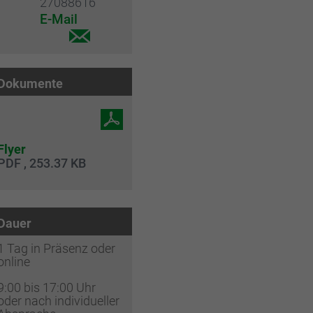
27088616
E-Mail
Dokumente
Flyer
PDF , 253.37 KB
Dauer
1 Tag in Präsenz oder
online
9:00 bis 17:00 Uhr
oder nach individueller